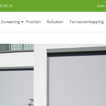
75 85 25
Over 
Zonwering
Poorten
Rolluiken
Terrasoverkapping