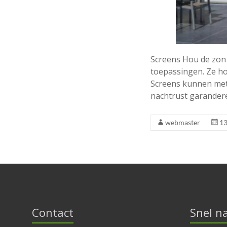
Screens Hou de zon 
toepassingen. Ze ho
Screens kunnen met
nachtrust garander
webmaster
13
Contact
Snel n