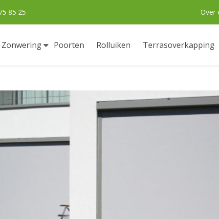
75 85 25
Over 
Zonwering
Poorten
Rolluiken
Terrasoverkapping