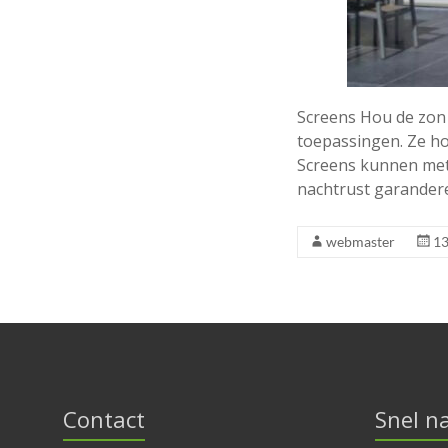
Screens Hou de zon 
toepassingen. Ze ho
Screens kunnen met
nachtrust garander
webmaster
13
Contact
Snel n