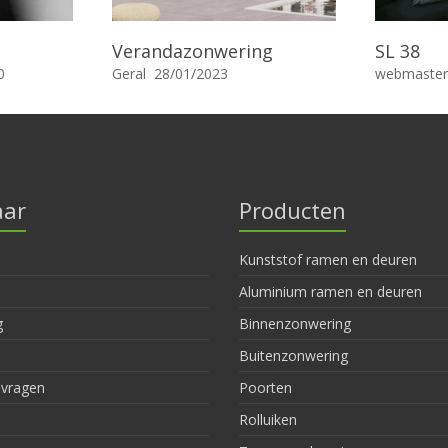
Verandazonwering
SL 38
0
Geral
28/01/2023
webmaster
aar
Producten
Kunststof ramen en deuren
Aluminium ramen en deuren
g
Binnenzonwering
Buitenzonwering
nvragen
Poorten
Rolluiken