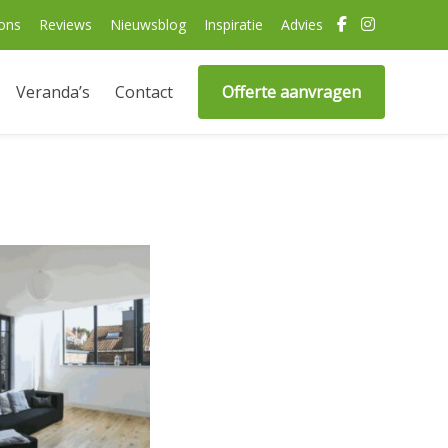
ons
Reviews
Nieuwsblog
Inspiratie
Advies
Veranda’s
Contact
Offerte aanvragen