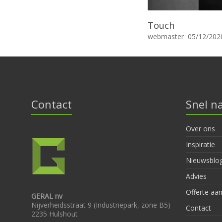
Touch
webmaster
05/12/202
Contact
Snel n
Over ons
Inspiratie
Nieuwsblo
Advies
Offerte aa
GERAL nv
Nijverheidsstraat 9 (Industriepark, zone B5)
Contact
2235 Hulshout