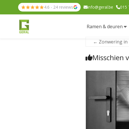
4.6 - 24 reviews
info@geral.be
015 
Ramen & deuren
←
Zonwering in 
Misschien v